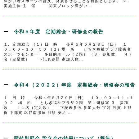
障がい者スポーツの普及、発展させることを目的とします。 ２．
実施主体 主 催 関東ブロック障がい…
令和５年度 定期総会・研修会の報告
１. 定期総会 （１）日 時 令和５年５月２８日（日） １
０：００～１０：５０ （２）場 所 とちぎ福祉プラザ障害者
スポーツセンター 多目的ホール（２階） （３）参加数 ４７
名（定足数） 下記表参照 参加人数…
令和４（２０２２）年度 定期総会・研修会の報告
１ 日 時 令和４年５月２９日（日） １０：００～１１：１
０ ２ 場 所 とちぎ福祉プラザ２階 第１研修室 ３ 参加
数 ４１名（定足数） 下記表参照 参加人数 宇河 芳賀 上都
賀 下都賀 塩谷南那須 那須 安足 …
競技別部会 設立会の結果について（報告）