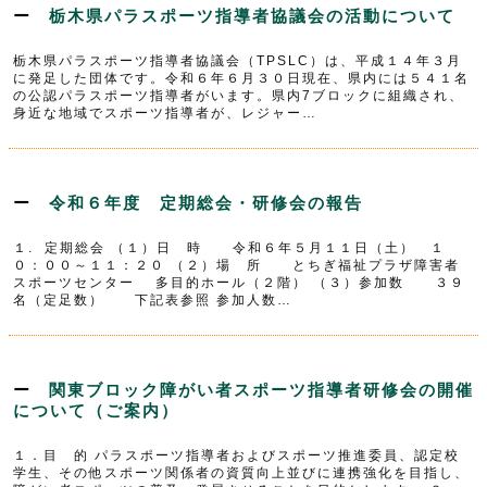
栃木県パラスポーツ指導者協議会の活動について
栃木県パラスポーツ指導者協議会（TPSLC）は、平成１４年３月
に発足した団体です。令和６年６月３０日現在、県内には５４１名
の公認パラスポーツ指導者がいます。県内7ブロックに組織され、
身近な地域でスポーツ指導者が、レジャー…
令和６年度 定期総会・研修会の報告
１. 定期総会 （１）日 時 令和６年５月１１日（土） １
０：００～１１：２０ （２）場 所 とちぎ福祉プラザ障害者
スポーツセンター 多目的ホール（２階） （３）参加数 ３９
名（定足数） 下記表参照 参加人数…
関東ブロック障がい者スポーツ指導者研修会の開催
について（ご案内）
１．目 的 パラスポーツ指導者およびスポーツ推進委員、認定校
学生、その他スポーツ関係者の資質向上並びに連携強化を目指し、