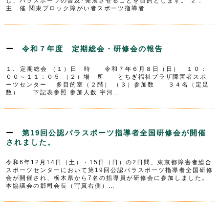
し、パラスポーツの普及･発展させることを目的とします。 ２．
主 催 関東ブロック障がい者スポーツ指導者…
令和７年度 定期総会・研修会の報告
１. 定期総会 （１）日 時 令和７年６月８日（日） １０：
００～１１：０５ （２）場 所 とちぎ福祉プラザ障害者スポ
ーツセンター 多目的室（２階） （３）参加数 ３４名（定足
数） 下記表参照 参加人数 宇河…
第19回公認パラスポーツ指導者全国研修会が開催
されました。
令和6年12月14日（土）・15日（日）の2日間、東京都障害者総合
スポーツセンターにおいて第19回公認パラスポーツ指導者全国研修
会が開催され、栃木県から7名の指導員が研修会に参加しました。
本協議会の郡司会長（写真右側）…