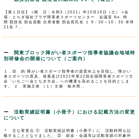
【第１日目】 ○期 日：令和3（2021）年10月16日（土） ○会
場：とちぎ福祉プラザ障害者スポーツセンター 会議室 No. 時
間 競技名 部会員数 出席者数 部会長氏名 １ 9：30～10：30 卓球
21名 7…
関東ブロック障がい者スポーツ指導者協議会地域特
別研修会の開催について（ご案内）
１．目 的 障がい者スポーツ指導者の資質向上を目指し、障がい
者スポーツの普及、発展及び2022年第22回全国障害者スポーツ大
会「いちご一会とちぎ大会」への機運を高めることを目的としま
す。 ２．実施主体 （１）主催 栃木県…
活動実績証明書（小冊子）における記載方法の変更
について
＊ 主な変更点 ① 活動実績証明書（小冊子）に、活動時間も記
載することとなりました。 ② 総会・会議等は活動実績の対象外