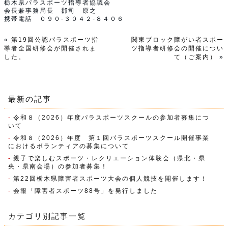
栃木県パラスポーツ指導者協議会
会長兼事務局長 郡司 原之
携帯電話 ０９０-３０４２-８４０６
«
第19回公認パラスポーツ指
関東ブロック障がい者スポー
導者全国研修会が開催されま
ツ指導者研修会の開催につい
した。
て（ご案内）
»
最新の記事
令和８（2026）年度パラスポーツスクールの参加者募集につ
いて
令和８（2026）年度 第１回パラスポーツスクール開催事業
におけるボランティアの募集について
親子で楽しむスポーツ・レクリエーション体験会（県北・県
央・県南会場）の参加者募集！
第22回栃木県障害者スポーツ大会の個人競技を開催します！
会報「障害者スポーツ88号」を発行しました
カテゴリ別記事一覧