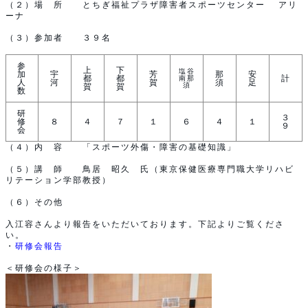
（２）場 所 とちぎ福祉プラザ障害者スポーツセンター アリ
ーナ
（３）参加者 ３９名
参
上
下
塩谷
加
宇
芳
那
安
都
都
計
南那
人
河
賀
須
足
須
賀
賀
数
研
３
修
８
４
７
１
６
４
１
９
会
（４）内 容 「スポーツ外傷・障害の基礎知識」
（５）講 師 鳥居 昭久 氏（東京保健医療専門職大学リハビ
リテーション学部教授）
（６）その他
入江容さんより報告をいただいております。下記よりご覧くださ
い。
・
研修会報告
＜研修会の様子＞