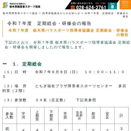
MENU
栃木県障害者スポーツ協会
>
指導者協議会からのお知らせ
>
令和７年度 定期総会・研修会の
報告
令和７年度 定期総会・研修会の報告
令和７年度 栃木県パラスポーツ指導者協議会 定期総会・研修会
の報告
下記のとおり、令和７年度 栃木県パラスポーツ指導者協議会 定期総
会・研修会を開催しましたので報告します。
１. 定期総会
（１）日 時 令和７年６月８日（日） １０：００～１１：０
５
（２）場 所 とちぎ福祉プラザ障害者スポーツセンター 多目
的室（２階）
（３）参加数 ３４名（定足数） 下記表参照
上
下
塩谷
参加
宇
芳
那
安
都
都
計
南那
人数
河
賀
須
足
須
賀
賀
総
３
４
4
９
３
７
５
２