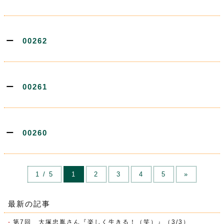
00262
00261
00260
1 / 5
1
2
3
4
5
»
最新の記事
第7回 大塚忠胤さん『楽しく生きる！（笑）』（3/3）