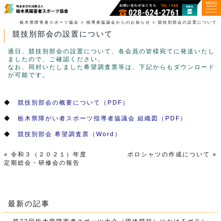
MENU
栃木県障害者スポーツ協会
>
指導者協議会からのお知らせ
>
競技別部会の設置について
競技別部会の設置について
過日、競技別部会の設置について、各会員の皆様宛てに発送いたし
ましたので、ご確認ください。
なお、同封いたしました希望調査票等は、下記からもダウンロード
が可能です。
◆
競技別部会の概要について（PDF）
◆
栃木県障がい者スポーツ指導者協議会 組織図（PDF）
◆
競技別部会 希望調査票（Word）
«
令和３（２０２１）年度
ポロシャツの作成について
»
定期総会・研修会の報告
最新の記事