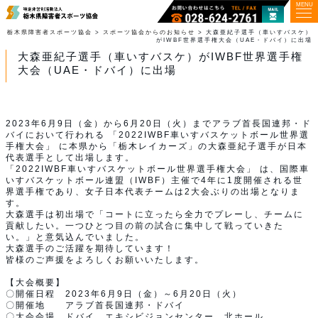
MENU
栃木県障害者スポーツ協会
>
スポーツ協会からのお知らせ
>
大森亜紀子選手（車いすバスケ）
がIWBF世界選手権大会（UAE・ドバイ）に出場
大森亜紀子選手（車いすバスケ）がIWBF世界選手権
大会（UAE・ドバイ）に出場
2023年6月9日（金）から6月20日（火）までアラブ首長国連邦・ド
バイにおいて行われる 「2022IWBF車いすバスケットボール世界選
手権大会」 に本県から「栃木レイカーズ」の大森亜紀子選手が日本
代表選手として出場します。
「2022IWBF車いすバスケットボール世界選手権大会」 は、国際車
いすバスケットボール連盟（IWBF）主催で4年に1度開催される世
界選手権であり、女子日本代表チームは2大会ぶりの出場となりま
す。
大森選手は初出場で「コートに立ったら全力でプレーし、チームに
貢献したい。一つひとつ目の前の試合に集中して戦っていきた
い。」と意気込んでいました。
大森選手のご活躍を期待しています！
皆様のご声援をよろしくお願いいたします。
【大会概要】
〇開催日程 2023年6月9日（金）～6月20日（火）
〇開催地 アラブ首長国連邦・ドバイ
〇大会会場 ドバイ エキシビジョンセンター 北ホール