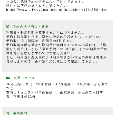
小山公共施設予約システムより予約もできます。
詳しくは下記のＵＲＬをご覧ください。
https://www.city.oyama.tochigi.jp/soshiki/17/1650.html
予約の取り消し・変更
利用日・利用時間を変更することはできません。
予約を取り消した上で新たに予約の手続きをしてください。
予約取り消し期限は、利用日の5日前です。
予約取消期限を過ぎた取消及び無断キャンセルの場合は、「取
消した利用日」から「最終予約日の30日後」までの期間の予約
停止処分となりますのでご注意ください。
また、利用当日悪天候により利用できない場合の判断は現地係
員がしますので、必ず窓口又は電話にて確認して下さい。
交通アクセス
JR小山駅下車（JR宇都宮線・JR両毛線・JR水戸線）から車で
20分
市内コミュニティバス高岳線 小山駅東発→小山高専入口前
着 下車徒歩21分
事業案内