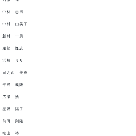
中林 忠男
中村 由美子
新村 一男
服部 隆志
浜崎 リサ
日之西 美香
平野 義隆
広瀬 浩
星野 陽子
前田 則隆
松山 裕