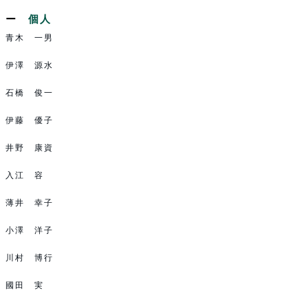
個人
青木 一男
伊澤 源水
石橋 俊一
伊藤 優子
井野 康資
入江 容
薄井 幸子
小澤 洋子
川村 博行
國田 実