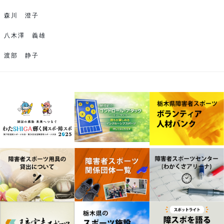
森川 澄子
八木澤 義雄
渡部 静子