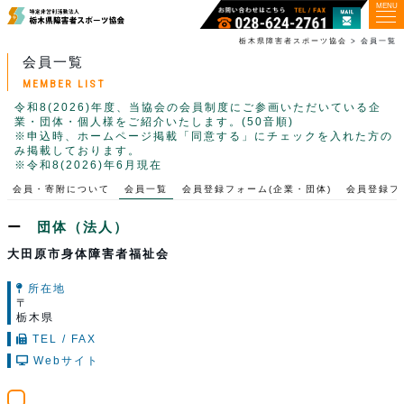
MENU
栃木県障害者スポーツ協会
>
会員一覧
会員一覧
MEMBER LIST
令和8(2026)年度、当協会の会員制度にご参画いただいている企
業・団体・個人様をご紹介いたします。(50音順)
※申込時、ホームページ掲載「同意する」にチェックを入れた方の
み掲載しております。
※令和8(2026)年6月現在
会員・寄附について
会員一覧
会員登録フォーム(企業・団体)
会員登録フ
団体（法人）
大田原市身体障害者福祉会
所在地
〒
栃木県
TEL / FAX
Webサイト