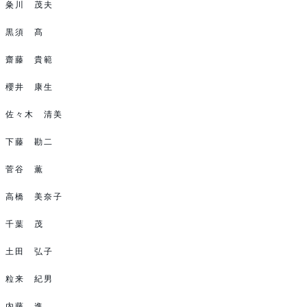
粂川 茂夫
黒須 髙
齋藤 貴範
櫻井 康生
佐々木 清美
下藤 勘二
菅谷 薫
高橋 美奈子
千葉 茂
土田 弘子
粒来 紀男
内藤 進