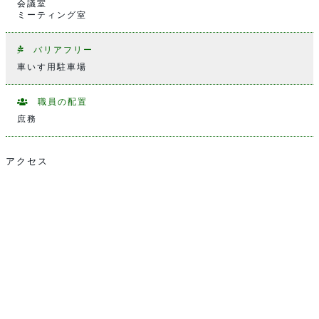
会議室
ミーティング室
バリアフリー
車いす用駐車場
職員の配置
庶務
アクセス