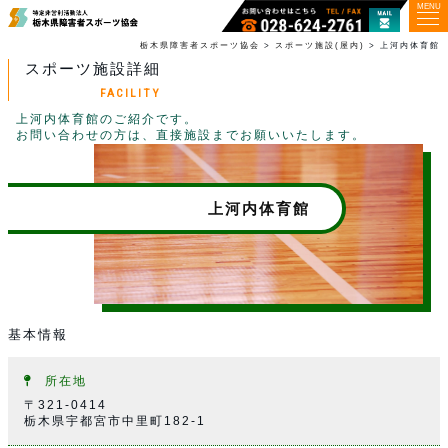
MENU
栃木県障害者スポーツ協会
>
スポーツ施設(屋内)
>
上河内体育館
スポーツ施設詳細
FACILITY
上河内体育館のご紹介です。
お問い合わせの方は、直接施設までお願いいたします。
上河内体育館
基本情報
所在地
〒321-0414
栃木県宇都宮市中里町182-1